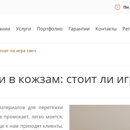
Пн 
ании
Услуги
Портфолио
Гарантии
Контакты
Ре
тоит ли игра свеч
 в кожзам: стоит ли иг
атериалов для перетяжки
е промокает, легко моется,
ще к нам приходят клиенты,