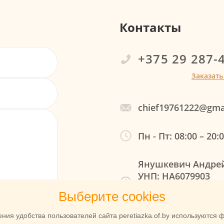
Контакты
+375 29 287-
Заказать
chief19761222@gma
Пн - Пт: 08:00 – 20:
Янушкевич Андре
УНП: НА6079903
Гродно, ул. Щорса
Выберите cookies
Работаем по Грод
х
ния удобства пользователей сайта peretiazka.of.by используются ф