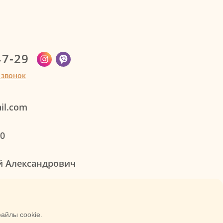
47-29
 звонок
il.com
00
й Александрович
ненской области
айлы cookie.