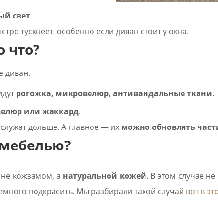
ый свет
стро тускнеет, особенно если диван стоит у окна.
о что?
е диван.
йдут
рогожка, микровелюр, антивандальные ткани
.
велюр или жаккард
.
 служат дольше. А главное — их
можно обновлять част
 мебелью?
а не кожзамом, а
натуральной кожей
. В этом случае н
немного подкрасить. Мы разбирали такой случай
вот в э