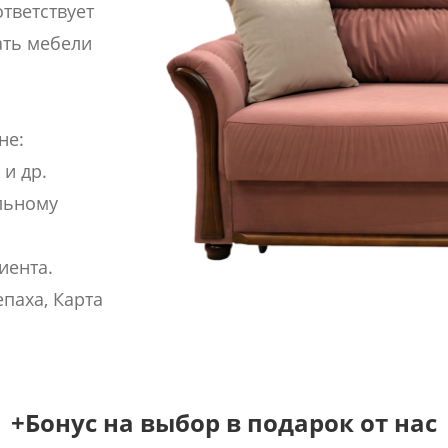
ответствует
ать мебели
не:
 и др.
льному
иента.
паха, Карта
+Бонус на выбор в подарок от нас